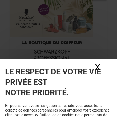
LA BOUTIQUE DU COIFFEUR
SCHWARZKOPF
PROFESSIONAL
X
Masq
LE RESPECT DE VOTRE VIE
Valable du 01/08/26 au 31/08/26
PRIVÉE EST
NOTRE PRIORITÉ.
VOIR LE DETAIL
En poursuivant votre navigation sur ce site, vous acceptez la
collecte de données personnelles pour améliorer votre expérience
client, vous acceptez l'utilisation de cookies nous permettant de