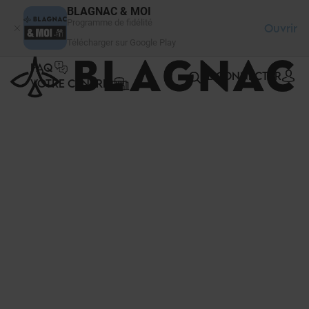
Panneau de gestion des cookies
BLAGNAC & MOI
Programme de fidélité
Ouvrir
Télécharger sur Google Play
FAQ
SE CONNECTER
VOTRE CENTRE