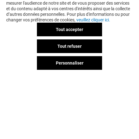
mesurer l'audience de notre site et de vous proposer des services
et du contenu adapté à vos centres d'intérêts ainsi que la collecte
d’autres données personnelles. Pour plus d'informations ou pour
changer vos préférences de cookies,
veuillez cliquer ici.
Tout accepter
LA BOUTIQUE DU COIFFEUR
Tout refuser
-10% SUR TOUT LE MAGASIN
LE MARDI*
Personnaliser
Valable du 01/01/26 au 31/12/26
EXCLUSIVITÉ BLAGNAC & MOI
VOIR LE DETAIL
Vous avez quitté Blagnac ?