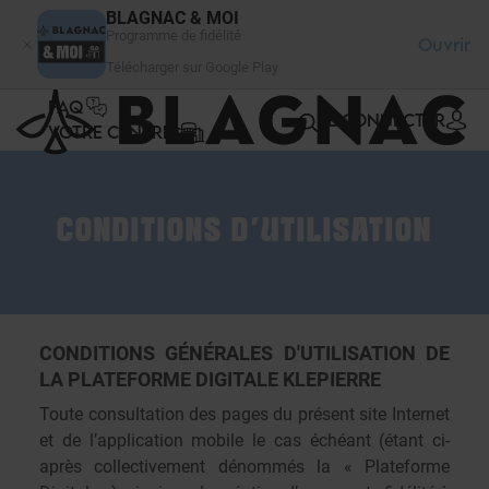
Panneau de gestion des cookies
BLAGNAC & MOI
Programme de fidélité
Ouvrir
Télécharger sur Google Play
FAQ
SE CONNECTER
VOTRE CENTRE
CONDITIONS D'UTILISATION
CONDITIONS GÉNÉRALES D'UTILISATION DE
LA PLATEFORME DIGITALE KLEPIERRE
Toute consultation des pages du présent site Internet
et de l’application mobile le cas échéant (étant ci-
après collectivement dénommés la « Plateforme