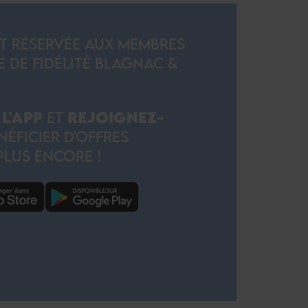
ST RÉSERVÉE AUX MEMBRES
DE FIDÉLITÉ BLAGNAC &
L'APP
ET
REJOIGNEZ-
ÉFICIER D'OFFRES
PLUS ENCORE !