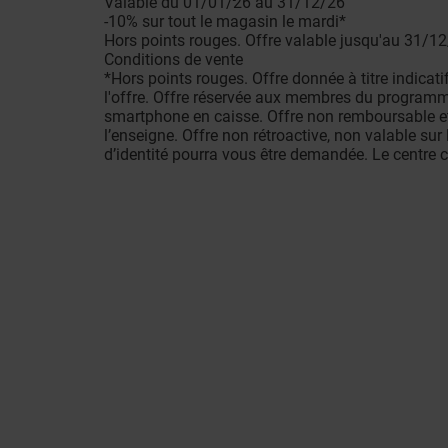
Valable du 01/01/26 au 31/12/26
-10% sur tout le magasin le mardi*
Hors points rouges. Offre valable jusqu'au 31/12
Conditions de vente
*Hors points rouges. Offre donnée à titre indicat
l'offre. Offre réservée aux membres du programme 
smartphone en caisse. Offre non remboursable et
l’enseigne. Offre non rétroactive, non valable su
d’identité pourra vous être demandée. Le centre 