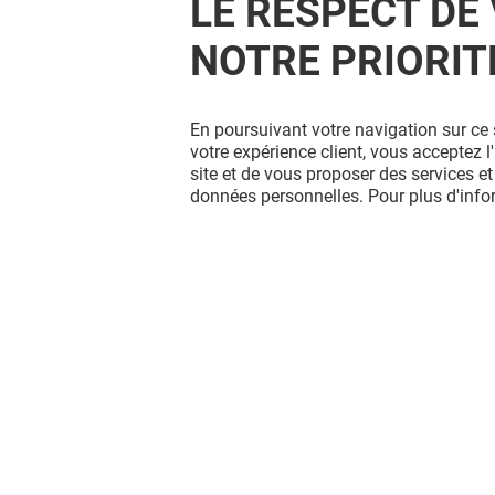
LE RESPECT DE 
NOTRE PRIORIT
LA BOUTIQUE DU COIFFEUR
En poursuivant votre navigation sur ce 
ATELIERS COIFFURE EUGÈNE
votre expérience client, vous acceptez 
PERMA
site et de vous proposer des services et
données personnelles. Pour plus d'inf
Valable du 15/08/26 au 22/08/26
VOIR LE DETAIL
Vous avez quitté Blagnac ? L'aventur