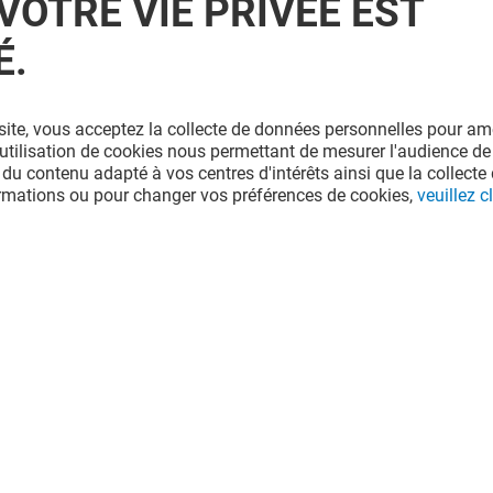
VOTRE VIE PRIVÉE EST
É.
LA BOUTIQUE DU COIFFEUR
site, vous acceptez la collecte de données personnelles pour amé
SCHWARZKOPF PROFESSIONAL
A
l'utilisation de cookies nous permettant de mesurer l'audience de
 du contenu adapté à vos centres d'intérêts ainsi que la collecte 
ormations ou pour changer vos préférences de cookies,
veuillez cl
Valable du 01/08/26 au 31/08/26
VOIR LE DETAIL
e