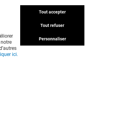
Tout accepter
Tout refuser
LA BOUTIQUE DU COIFFEUR
liorer
TELIERS COIFFURE STEAMPOD
Personnaliser
 notre
d’autres
iquer ici.
Offre permanente
VOIR LE DETAIL