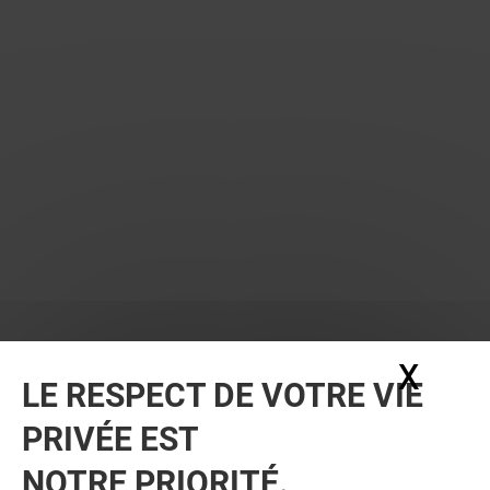
X
Masq
LE RESPECT DE VOTRE VIE
PRIVÉE EST
NOTRE PRIORITÉ.