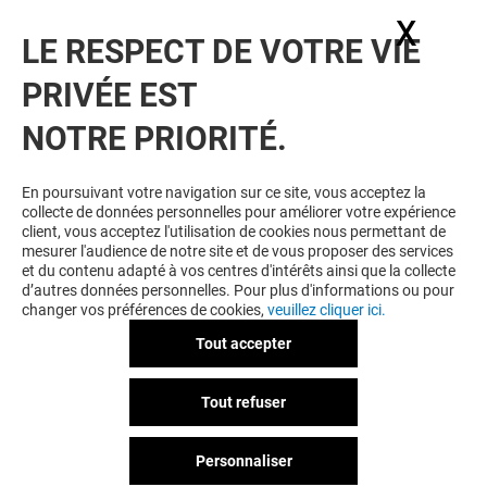
notre actualité.
X
Masq
LE RESPECT DE VOTRE VIE
Voir notre politique de protection des
PRIVÉE EST
données personelles
.
NOTRE PRIORITÉ.
TOUJOURS GAGNANT EN ÉTANT
FIDELE
En poursuivant votre navigation sur ce site, vous acceptez la
collecte de données personnelles pour améliorer votre expérience
Devenez membre de Blagnac & Moi pour bénéficier
client, vous acceptez l'utilisation de cookies nous permettant de
d'avantages, d'offres et de services exclusifs dans
mesurer l'audience de notre site et de vous proposer des services
votre Centre Commercial Blagnac et chez nos
et du contenu adapté à vos centres d'intérêts ainsi que la collecte
partenaires.
d’autres données personnelles. Pour plus d'informations ou pour
changer vos préférences de cookies,
veuillez cliquer ici.
Tout accepter
CGU
Mentions légales
Données personnelles
Tout refuser
Règlement Intérieur
Personnaliser