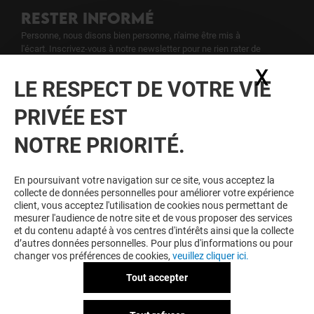
RESTER INFORMÉ
Personne, nous disons bien personne, n'aime être mis à
l'écart. Inscrivez-vous à notre newsletter pour ne rien rater de
notre actualité.
X
Masq
LE RESPECT DE VOTRE VIE
Voir notre politique de protection des
PRIVÉE EST
données personelles
.
NOTRE PRIORITÉ.
TOUJOURS GAGNANT EN ÉTANT
FIDELE
En poursuivant votre navigation sur ce site, vous acceptez la
collecte de données personnelles pour améliorer votre expérience
Devenez membre de Blagnac & Moi pour bénéficier
client, vous acceptez l'utilisation de cookies nous permettant de
d'avantages, d'offres et de services exclusifs dans
mesurer l'audience de notre site et de vous proposer des services
votre Centre Commercial Blagnac et chez nos
et du contenu adapté à vos centres d'intérêts ainsi que la collecte
partenaires.
d’autres données personnelles. Pour plus d'informations ou pour
changer vos préférences de cookies,
veuillez cliquer ici.
Tout accepter
CGU
Mentions légales
Données personnelles