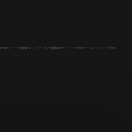
acement temporaire
Louer un emplacement permanent
Nous contacter