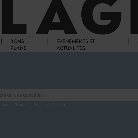
BONS
ÉVÉNEMENTS ET
PLANS
ACTUALITÉS
Enfants
",
"
Horaires
",
"
Parking
",
"
Services
",