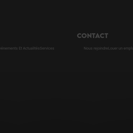
CONTACT
vénements Et Actualités
Services
Nous rejoindre
Louer un empl