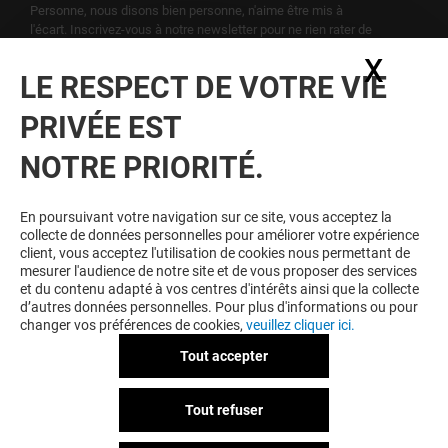
Personne, nous disons bien personne, n'aime être mis à
l'écart. Inscrivez-vous à notre newsletter pour ne rien rater de
notre actualité.
X
Masq
LE RESPECT DE VOTRE VIE
Voir notre politique de protection des
PRIVÉE EST
données personelles
.
NOTRE PRIORITÉ.
TOUJOURS GAGNANT EN ÉTANT
FIDELE
En poursuivant votre navigation sur ce site, vous acceptez la
collecte de données personnelles pour améliorer votre expérience
Devenez membre de Blagnac & Moi pour bénéficier
client, vous acceptez l'utilisation de cookies nous permettant de
d'avantages, d'offres et de services exclusifs dans
mesurer l'audience de notre site et de vous proposer des services
votre Centre Commercial Blagnac et chez nos
et du contenu adapté à vos centres d'intérêts ainsi que la collecte
partenaires.
d’autres données personnelles. Pour plus d'informations ou pour
changer vos préférences de cookies,
veuillez cliquer ici.
Tout accepter
CGU
Mentions légales
Données personnelles
Tout refuser
Règlement Intérieur