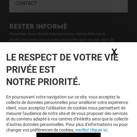
CONTACT
RESTER INFORMÉ
Personne, nous disons bien personne, n'aime être mis à
l'écart. Inscrivez-vous à notre newsletter pour ne rien rater de
notre actualité.
X
Masq
LE RESPECT DE VOTRE VIE
Voir notre politique de protection des
PRIVÉE EST
données personelles
.
NOTRE PRIORITÉ.
TOUJOURS GAGNANT EN ÉTANT
FIDELE
En poursuivant votre navigation sur ce site, vous acceptez la
collecte de données personnelles pour améliorer votre expérience
Devenez membre de Blagnac & Moi pour bénéficier
client, vous acceptez l'utilisation de cookies nous permettant de
d'avantages, d'offres et de services exclusifs dans
mesurer l'audience de notre site et de vous proposer des services
votre Centre Commercial Blagnac et chez nos
et du contenu adapté à vos centres d'intérêts ainsi que la collecte
partenaires.
d’autres données personnelles. Pour plus d'informations ou pour
changer vos préférences de cookies,
veuillez cliquer ici.