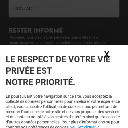
CONTACT
RESTER INFORMÉ
Personne, nous disons bien personne, n'aime être mis à
l'écart. Inscrivez-vous à notre newsletter pour ne rien rater de
notre actualité.
X
Masq
LE RESPECT DE VOTRE VIE
Voir notre politique de protection des
PRIVÉE EST
données personelles
.
NOTRE PRIORITÉ.
TOUJOURS GAGNANT EN ÉTANT
FIDELE
En poursuivant votre navigation sur ce site, vous acceptez la
collecte de données personnelles pour améliorer votre expérience
Devenez membre de Blagnac & Moi pour bénéficier
client, vous acceptez l'utilisation de cookies nous permettant de
d'avantages, d'offres et de services exclusifs dans
mesurer l'audience de notre site et de vous proposer des services
votre Centre Commercial Blagnac et chez nos
et du contenu adapté à vos centres d'intérêts ainsi que la collecte
partenaires.
d’autres données personnelles. Pour plus d'informations ou pour
changer vos préférences de cookies,
veuillez cliquer ici.