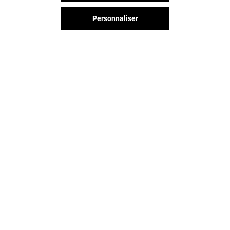
Personnaliser
Vous avez quitté Blagnac ?
L'aventure continue sur les
réseaux sociaux !