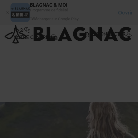
Panneau de gestion des cookies
BLAGNAC & MOI
Programme de fidélité
Ouvrir
Télécharger sur Google Play
FAQ
SE CONNECTER
VOTRE CENTRE