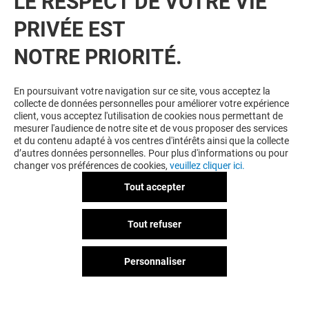
LE RESPECT DE VOTRE VIE
PRIVÉE EST
NOTRE PRIORITÉ.
VOUS EN VOULEZ PLUS ? VOUS
En poursuivant votre navigation sur ce site, vous acceptez la
collecte de données personnelles pour améliorer votre expérience
AIMEREZ PEUT-ÊTRE
client, vous acceptez l'utilisation de cookies nous permettant de
mesurer l'audience de notre site et de vous proposer des services
et du contenu adapté à vos centres d'intérêts ainsi que la collecte
d’autres données personnelles. Pour plus d'informations ou pour
changer vos préférences de cookies,
veuillez cliquer ici.
Tout accepter
Tout refuser
Personnaliser
EDEN PARK
EMOTIONAL
Fermé
Fermé