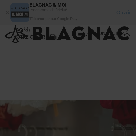
Panneau de gestion des cookies
BLAGNAC & MOI
Programme de fidélité
Ouvrir
Télécharger sur Google Play
FAQ
SE CONNECTER
VOTRE CENTRE