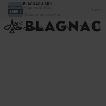
Panneau de gestion des cookies
BLAGNAC & MOI
Programme de fidélité
Ouvrir
Télécharger sur Google Play
FAQ
SE CONNECTER
VOTRE CENTRE