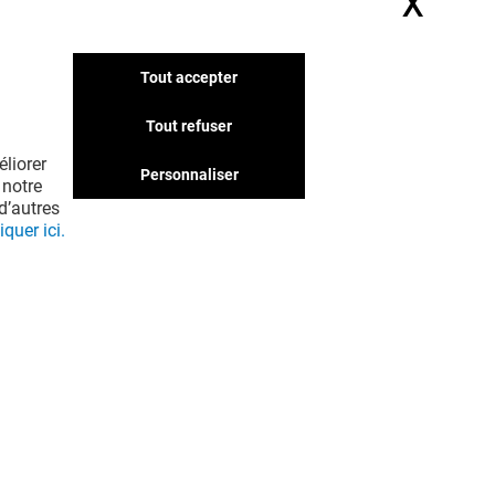
X
Masq
Tout accepter
Tout refuser
liorer
Personnaliser
 notre
d’autres
iquer ici.