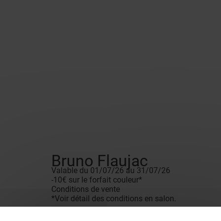
Bruno Flaujac
Valable du 01/07/26 au 31/07/26
-10€ sur le forfait couleur*
Conditions de vente
*Voir détail des conditions en salon.